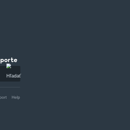
pporte
ort
Help